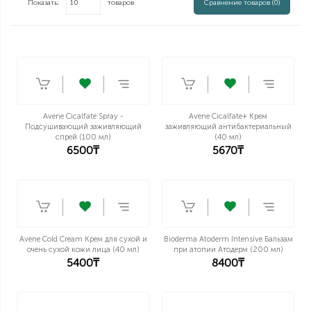
Показать:
товаров
Сравнение товаров (0)
Avene Cicalfate Spray -
Avene Cicalfate+ Крем
Подсушивающий заживляющий
заживляющий антибактериальный
спрей (100 мл)
(40 мл)
6500₸
5670₸
Avene Cold Cream Крем для сухой и
Bioderma Atoderm Intensive Бальзам
очень сухой кожи лица (40 мл)
при атопии Атодерм (200 мл)
5400₸
8400₸