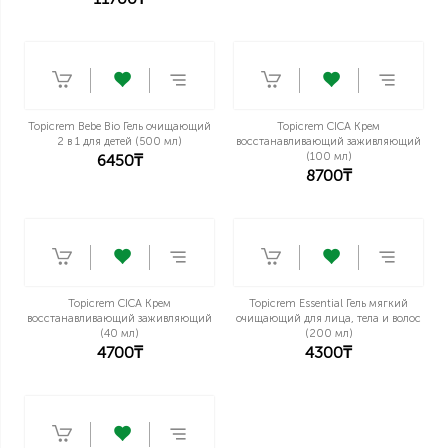
Введите и Нажмите Enter
Topicrem Bebe Bio Гель очищающий
Topicrem CICA Крем
2 в 1 для детей (500 мл)
восстанавливающий заживляющий
(100 мл)
6450₸
8700₸
Topicrem CICA Крем
Topicrem Essential Гель мягкий
восстанавливающий заживляющий
очищающий для лица, тела и волос
(40 мл)
(200 мл)
4700₸
4300₸