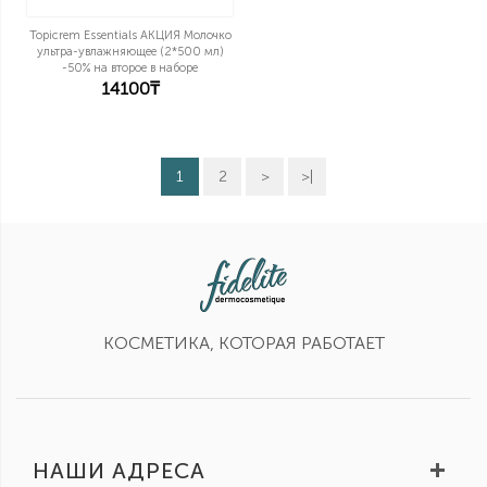
Topicrem Essentials АКЦИЯ Молочко
ультра-увлажняющее (2*500 мл)
-50% на второе в наборе
14100₸
1
2
>
>|
КОСМЕТИКА, КОТОРАЯ РАБОТАЕТ
НАШИ АДРЕСА