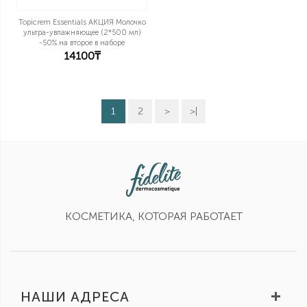
Topicrem Essentials АКЦИЯ Молочко
ультра-увлажняющее (2*500 мл)
-50% на второе в наборе
14100₸
1
2
>
>|
КОСМЕТИКА, КОТОРАЯ РАБОТАЕТ
НАШИ АДРЕСА