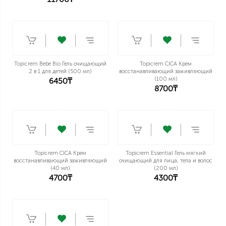
Введите и Нажмите Enter
Topicrem Bebe Bio Гель очищающий
Topicrem CICA Крем
2 в 1 для детей (500 мл)
восстанавливающий заживляющий
(100 мл)
6450₸
8700₸
Topicrem CICA Крем
Topicrem Essential Гель мягкий
восстанавливающий заживляющий
очищающий для лица, тела и волос
(40 мл)
(200 мл)
4700₸
4300₸