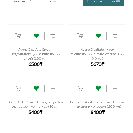
Показать:
товаров
Сравнение товаров (0)
Avene Cicalfate Spray -
Avene Cicalfate+ Крем
Подсушивающий заживляющий
заживляющий антибактериальный
спрей (100 мл)
(40 мл)
6500₸
5670₸
Avene Cold Cream Крем для сухой и
Bioderma Atoderm Intensive Бальзам
очень сухой кожи лица (40 мл)
при атопии Атодерм (200 мл)
5400₸
8400₸