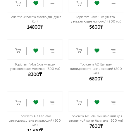
Bioderma Atoderm Масло для душа
Topicrem "Мое 1-ое ультра-
(1л)
увлажняющее молочко" (200 мл)
14800₸
5600₸
Topicrem "Мое 1-ое ультра-
Topicrem AD Бальзам
увлажняющее молочко" (500 мл)
липидовосстанавливающий (200
мл)
8300₸
6800₸
Topicrem AD Бальзам
Topicrem AD Гель очищающий для
липидовосстанавливающий (500
атопичной кожи без мыла (500 мл)
мл)
7600₸
11700₸